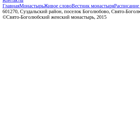
Контакты
Главная
Монастырь
Живое слово
Вестник монастыря
Расписание
601270, Суздальский район, поселок Боголюбово, Свято-Боголю
©Свято-Боголюбский женский монастырь, 2015