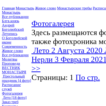
Главная
Монастырь
Живое слово
Монастырские требы
Расписа
Монастырь
Все публикации
Блгв.князь
Фотогалерея
Андрей
Боголюбский
Здесь размещаются ф
Летопись
О Боголюбской
также фотохроника м
иконе
Современность
Лето
2 Августа 2020
Живое слово
Все публикации
Нерли
3 Февраля 202
Молитвы
Проповеди
>>
ВЕСТНИК
МОНАСТЫРЯ
Страницы:
1
По стр.
Престольный
праздник
[4 фото]
Расписание
служб
Фотогалерея
Лето
[18 фото]
Заказ треб