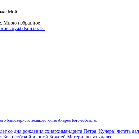
оже Мой,
ие, Мною избранное
ание служб
Контакты
ого благоверного великого князя Андрея Боголюбского.
 лет со дня рождения схиархимандрита Петра (Кучера)
читать дал
 с Боголюбской иконой Божией Матери.
читать далее