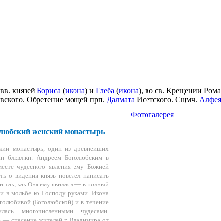
Ошибка в календаре
2 Января
Духовные тропы Золотого
2026
Приносим наши
кольца
11 Октября 2025
Серия
извинения за допущенную
из 8 видеоэкскурсий по
ошибку: стояние прп. Марии
главным святым местам
Египетской совершается не 1
Золотого кольца.
читать далее
апреля,...
читать далее
гвв. князей
Бориса
(
икона
) и
Глеба
(
икона
), во св. Крещении Ром
евского. Обретение мощей прп.
Далмата
Исетского. Сщмч.
Алфея
Фотогалерея
любский женский монастырь
кий монастырь, один из древнейших
ан блг.вл.кн. Андреем Боголюбским в
 месте чудесного явления ему Божией
ть о видении князь повелел написать
и так, как Она ему явилась — в полный
ми в мольбе ко Господу руками. Икона
оголюбивой (Боголюбской) и в течение
илась многочисленными чудесами.
е — спасение жителей г. Владимира от