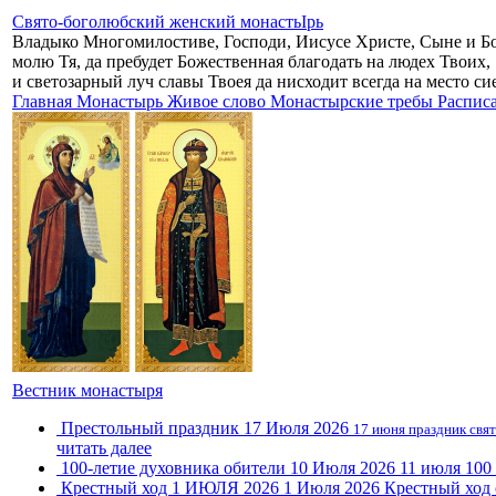
Свято-боголюбский женский монастьIрь
Владыко Многомилостиве, Господи, Иисусе Христе, Сыне и Б
молю Тя, да пребудет Божественная благодать на людех Твоих,
и светозарный луч славы Твоея да нисходит всегда на место с
Главная
Монастырь
Живое слово
Монастырские требы
Распис
Вестник монастыря
Престольный праздник
17 Июля 2026
17 июня праздник свят
читать далее
100-летие духовника обители
10 Июля 2026
11 июля 100
Крестный ход 1 ИЮЛЯ 2026
1 Июля 2026
Крестный ход