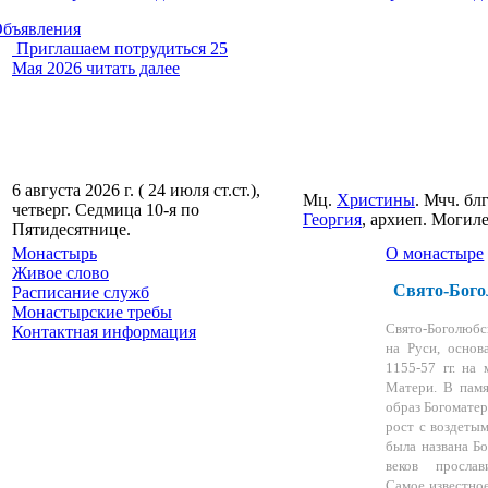
бъявления
Приглашаем потрудиться
25
Горячая линия
5 Февраля 2026
Мая 2026
читать далее
По благословению Святейшего
Патриарха Кирилла с февраля
2021 года работает
общероссийская горячая ли...
читать далее
6 августа 2026 г. ( 24 июля ст.ст.),
Мц.
Христины
. Мчч. бл
четверг.
Седмица 10-я по
Георгия
, архиеп. Могил
Пятидесятнице.
Монастырь
О монастыре
Живое слово
Свято-Бого
Расписание служб
Монастырские требы
Свято-Боголюбс
Контактная информация
на Руси, основ
1155-57 гг. на
Матери. В памя
образ Богоматер
рост с воздеты
была названа Б
веков прослав
Самое известно